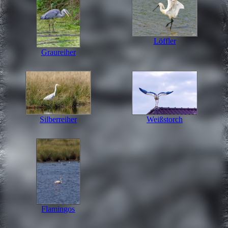
Löffler
Graureiher
Silberreiher
Weißstorch
Flamingos